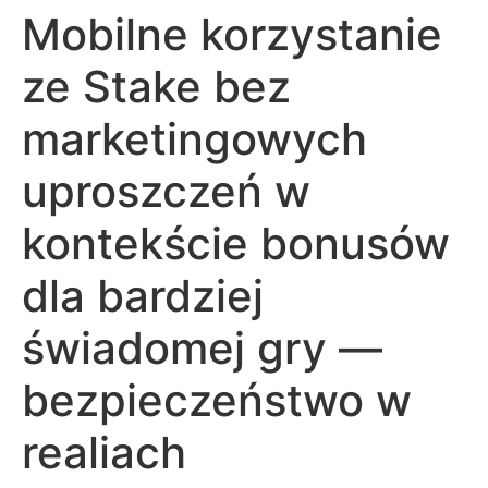
Mobilne korzystanie
Ir
para
ze Stake bez
o
conteúdo
marketingowych
uproszczeń w
kontekście bonusów
dla bardziej
świadomej gry —
bezpieczeństwo w
realiach