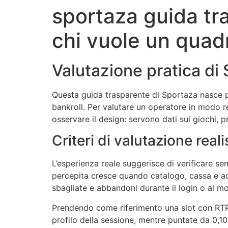
sportaza guida tra
Ir
para
chi vuole un quadr
o
conteúdo
Valutazione pratica di 
Questa guida trasparente di Sportaza nasce pe
bankroll. Per valutare un operatore in modo re
osservare il design: servono dati sui giochi, 
Criteri di valutazione reali
L’esperienza reale suggerisce di verificare sem
percepita cresce quando catalogo, cassa e ac
sbagliate e abbandoni durante il login o al 
Prendendo come riferimento una slot con RTP de
profilo della sessione, mentre puntate da 0,10 