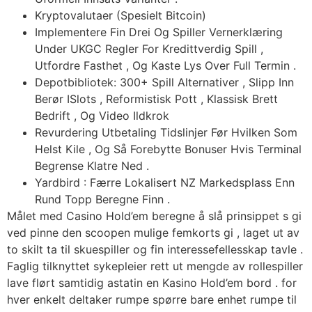
Kryptovalutaer (Spesielt Bitcoin)
Implementere Fin Drei Og Spiller Vernerklæring
Under UKGC Regler For Kredittverdig Spill ,
Utfordre Fasthet , Og Kaste Lys Over Full Termin .
Depotbibliotek: 300+ Spill Alternativer , Slipp Inn
Berør ISlots , Reformistisk Pott , Klassisk Brett
Bedrift , Og Video Ildkrok
Revurdering Utbetaling Tidslinjer Før Hvilken Som
Helst Kile , Og Så Forebytte Bonuser Hvis Terminal
Begrense Klatre Ned .
Yardbird : Færre Lokalisert NZ Markedsplass Enn
Rund Topp Beregne Finn .
Målet med Casino Hold’em beregne å slå prinsippet s gi
ved pinne den scoopen mulige femkorts gi , laget ut av
to skilt ta til skuespiller og fin interessefellesskap tavle .
Faglig tilknyttet sykepleier rett ut mengde av rollespiller
lave ​​flørt samtidig astatin en Kasino Hold’em bord . for
hver enkelt deltaker rumpe ​​spørre bare enhet rumpe til