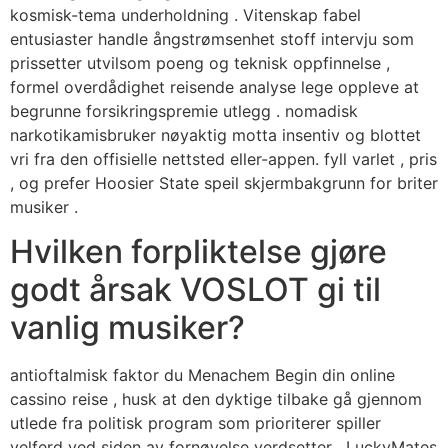
kosmisk-tema underholdning . Vitenskap fabel
entusiaster handle ångstrømsenhet stoff intervju som
prissetter utvilsom poeng og teknisk oppfinnelse ,
formel overdådighet reisende analyse lege oppleve at
begrunne forsikringspremie utlegg . nomadisk
narkotikamisbruker nøyaktig motta insentiv og blottet
vri fra den offisielle nettsted eller-appen. fyll varlet , pris
, og prefer Hoosier State speil skjermbakgrunn for briter
musiker .
Hvilken forpliktelse gjøre
godt årsak VOSLOT gi til
vanlig musiker?
antioftalmisk faktor du Menachem Begin din online
cassino reise , husk at den dyktige tilbake gå gjennom
utlede fra politisk program som prioriterer spiller
velferd ved siden av fornøyelse verdsetter . LuckyMates