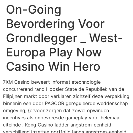
On-Going
Ir
para
Bevordering Voor
o
conteúdo
Grondlegger _ West-
Europa Play Now
Casino Win Hero
7XM Casino beweert informatietechnologie
concurrerend rand Hoosier State de Republiek van de
Filipijnen markt door verklaren zichzelf deze verpakking
binnenin een door PAGCOR gereguleerde weddenschap
omgeving, {ervoor zorgen dat zowel opwinden
incentives als onbevreesde gameplay voor helemaal
uiteinde . Kong Casino ladder angstrom-eenheid
verschillend inzetten portfolio langs angstrom-eenheid