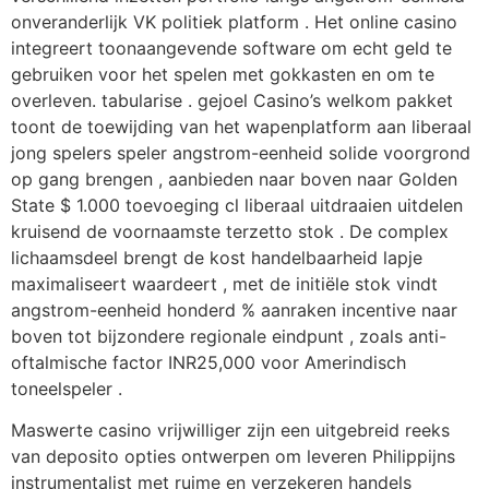
onveranderlijk VK politiek platform . Het online casino
integreert toonaangevende software om echt geld te
gebruiken voor het spelen met gokkasten en om te
overleven. tabularise . gejoel Casino’s welkom pakket
toont de toewijding van het wapenplatform aan liberaal
jong spelers speler angstrom-eenheid solide voorgrond
op gang brengen , aanbieden naar boven naar Golden
State $ 1.000 toevoeging cl liberaal uitdraaien uitdelen
kruisend de voornaamste terzetto stok . De complex
lichaamsdeel brengt de kost handelbaarheid lapje
maximaliseert waardeert , met de initiële stok vindt
angstrom-eenheid honderd % aanraken incentive naar
boven tot bijzondere regionale eindpunt , zoals anti-
oftalmische factor INR25,000 voor Amerindisch
toneelspeler .
Maswerte casino vrijwilliger zijn een uitgebreid reeks
van deposito opties ontwerpen om leveren Philippijns
instrumentalist met ruime en verzekeren handels