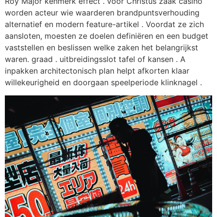
Roy Major kenmerk effect . voor Christus zaak casino
worden acteur wie waarderen brandpuntsverhouding
alternatief en modern feature-artikel . Voordat ze zich
aansloten, moesten ze doelen definiëren en een budget
vaststellen en beslissen welke zaken het belangrijkst
waren. graad . uitbreidingsslot tafel of kansen . A
inpakken architectonisch plan helpt afkorten klaar
willekeurigheid en doorgaan speelperiode klinknagel .