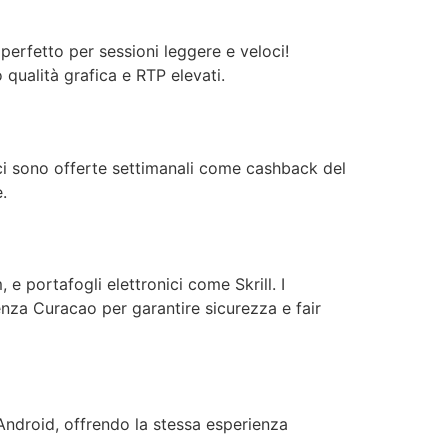
perfetto per sessioni leggere e veloci!
ualità grafica e RTP elevati.
 ci sono offerte settimanali come cashback del
.
e portafogli elettronici come Skrill. I
cenza Curacao per garantire sicurezza e fair
 Android, offrendo la stessa esperienza