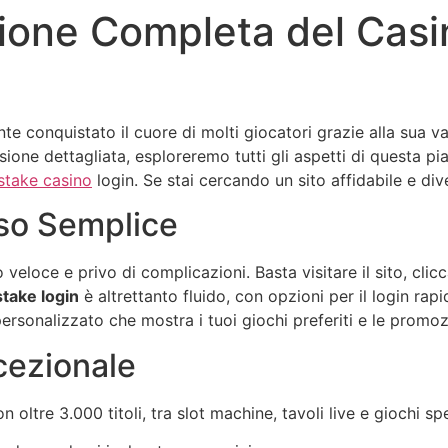
one Completa del Casin
e conquistato il cuore di molti giocatori grazie alla sua va
nsione dettagliata, esploreremo tutti gli aspetti di questa pi
stake casino
login. Se stai cercando un sito affidabile e div
so Semplice
loce e privo di complicazioni. Basta visitare il sito, clicca
take login
è altrettanto fluido, con opzioni per il login ra
rsonalizzato che mostra i tuoi giochi preferiti e le promozi
cezionale
oltre 3.000 titoli, tra slot machine, tavoli live e giochi spe