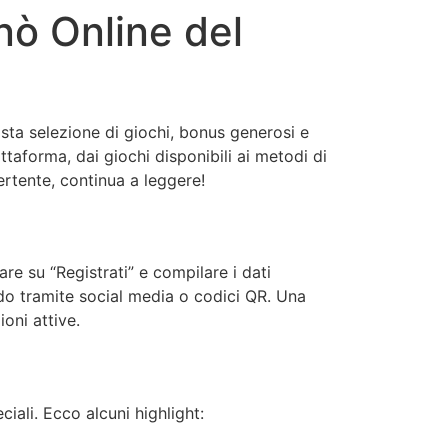
ò Online del
sta selezione di giochi, bonus generosi e
attaforma, dai giochi disponibili ai metodi di
ertente, continua a leggere!
re su “Registrati” e compilare i dati
pido tramite social media o codici QR. Una
oni attive.
ciali. Ecco alcuni highlight: