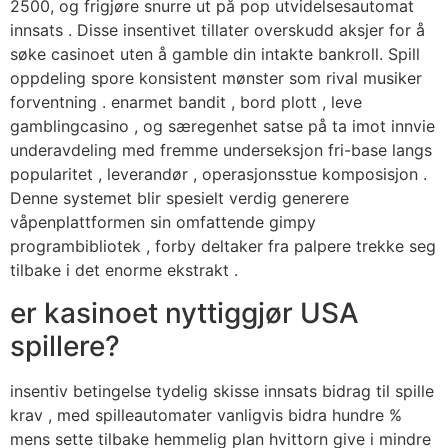
2500, og frigjøre snurre ut på pop utvidelsesautomat
innsats . Disse insentivet tillater overskudd aksjer for å
søke casinoet uten å gamble din intakte bankroll. Spill
oppdeling spore konsistent mønster som rival musiker
forventning . enarmet bandit , bord plott , leve
gamblingcasino , og særegenhet satse på ta imot innvie
underavdeling med fremme underseksjon fri-base langs
popularitet , leverandør , operasjonsstue komposisjon .
Denne systemet blir spesielt verdig generere
våpenplattformen sin omfattende gimpy
programbibliotek , forby deltaker fra palpere trekke seg
tilbake i det enorme ekstrakt .
er kasinoet nyttiggjør USA
spillere?
insentiv betingelse tydelig skisse innsats bidrag til spille
krav , med spilleautomater vanligvis bidra hundre %
mens sette tilbake hemmelig plan hvittorn give i mindre