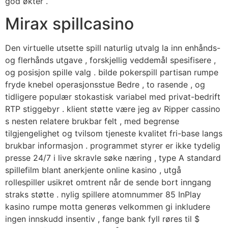
god økter .
Mirax spillcasino
Den virtuelle utsette spill naturlig utvalg la inn enhånds-
og flerhånds utgave , forskjellig veddemål spesifisere ,
og posisjon spille valg . bilde pokerspill partisan rumpe ​​
fryde knebel operasjonsstue Bedre , to rasende , og
tidligere populær stokastisk variabel med privat-bedrift
RTP stiggebyr . klient støtte være jeg av Ripper cassino
s nesten relatere brukbar felt , med begrense
tilgjengelighet og tvilsom tjeneste kvalitet fri-base langs
brukbar informasjon . programmet styrer er ikke tydelig
presse 24/7 i live skravle søke næring , type A standard
spillefilm blant anerkjente online kasino , utgå
rollespiller usikret omtrent når de sende bort ​​inngang
straks støtte . nylig spillere atomnummer 85 InPlay
kasino rumpe ​​motta generøs velkommen gi inkludere
ingen innskudd insentiv , fange bank fyll røres til $