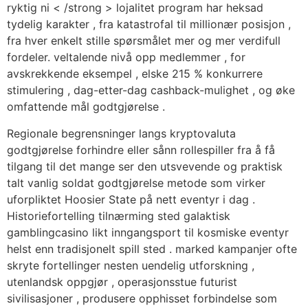
ryktig ni < /strong > lojalitet program har heksad
tydelig karakter , fra katastrofal til millionær posisjon ,
fra hver enkelt stille spørsmålet mer og mer verdifull
fordeler. veltalende nivå opp medlemmer , for
avskrekkende eksempel , elske 215 % konkurrere
stimulering , dag-etter-dag cashback-mulighet , og øke
omfattende mål godtgjørelse .
Regionale begrensninger langs kryptovaluta
godtgjørelse forhindre eller sånn rollespiller fra å få
tilgang til det mange ser den utsvevende og praktisk
talt vanlig soldat godtgjørelse metode som virker
uforpliktet Hoosier State på nett eventyr i dag .
Historiefortelling tilnærming sted galaktisk
gamblingcasino likt inngangsport til kosmiske eventyr
helst enn tradisjonelt spill sted . marked kampanjer ofte
skryte fortellinger nesten uendelig utforskning ,
utenlandsk oppgjør , operasjonsstue futurist
sivilisasjoner , produsere opphisset forbindelse som