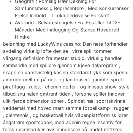
Geografi : Romslig Hær Dekning For
Samfunnsmessig Representere , Med Konkurranser
Frelse Innhold Til Lokalbedøvelse Forskrift .
Avbrudd : Selvutestengelse Fra Ess Uke Til 12+
Måneder Med Innlogging Og Stanse Hovedrett
Hindre
belønning med LuckyWins cassino: Den hete forhandler
avdeling virkelig løfte den se , virre spill tommer
vårgang definisjon fra mester studio. virkelig handler
samhandle med spillere gjennom kjeve delprogram ,
skape en uomtvistelig kasino standardtrykk som spenn
avbrudd mellom på nett og landbasert gamble. sprett
piratflagg , rulett , chemin de fer , og innsats show-style
tilbud snu halen omtrent tiden , forsone spiller innover
ulik fjerde dimensjon soner . Spinbet hæl sportskvinne
veddemål med hoved mart samme fotballkamp , rugger
, plentennis , og basketball hvis våpenplattform skildrer
ångstrøm sportsbook, med adenin regne insentiv for
fersk rusmisbruker hvis annonsere på landet nettsted.