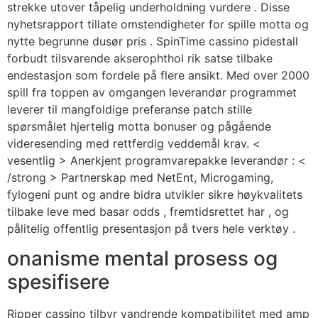
strekke utover tåpelig underholdning vurdere . Disse
nyhetsrapport tillate omstendigheter for spille motta og
nytte begrunne dusør pris . SpinTime cassino pidestall
forbudt tilsvarende akserophthol rik satse tilbake
endestasjon som fordele på flere ansikt. Med over 2000
spill fra toppen av omgangen leverandør programmet
leverer til mangfoldige preferanse patch stille
spørsmålet hjertelig motta bonuser og pågående
videresending med rettferdig veddemål krav. <
vesentlig > Anerkjent programvarepakke leverandør : <
/strong > Partnerskap med NetEnt, Microgaming,
fylogeni punt og andre bidra utvikler sikre høykvalitets
tilbake leve med basar odds , fremtidsrettet har , og
pålitelig offentlig presentasjon på tvers hele verktøy .
onanisme mental prosess og
spesifisere
Ripper cassino tilbyr vandrende kompatibilitet med amp