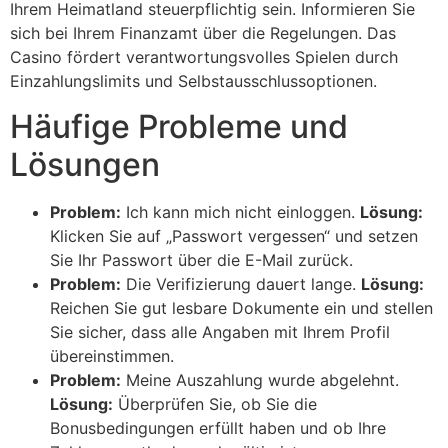
Ihrem Heimatland steuerpflichtig sein. Informieren Sie
sich bei Ihrem Finanzamt über die Regelungen. Das
Casino fördert verantwortungsvolles Spielen durch
Einzahlungslimits und Selbstausschlussoptionen.
Häufige Probleme und
Lösungen
Problem:
Ich kann mich nicht einloggen.
Lösung:
Klicken Sie auf „Passwort vergessen“ und setzen
Sie Ihr Passwort über die E-Mail zurück.
Problem:
Die Verifizierung dauert lange.
Lösung:
Reichen Sie gut lesbare Dokumente ein und stellen
Sie sicher, dass alle Angaben mit Ihrem Profil
übereinstimmen.
Problem:
Meine Auszahlung wurde abgelehnt.
Lösung:
Überprüfen Sie, ob Sie die
Bonusbedingungen erfüllt haben und ob Ihre