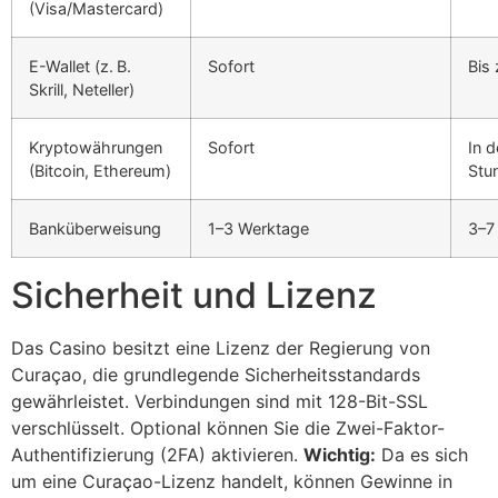
(Visa/Mastercard)
E-Wallet (z. B.
Sofort
Bis
Skrill, Neteller)
Kryptowährungen
Sofort
In d
(Bitcoin, Ethereum)
Stu
Banküberweisung
1–3 Werktage
3–7
Sicherheit und Lizenz
Das Casino besitzt eine Lizenz der Regierung von
Curaçao, die grundlegende Sicherheitsstandards
gewährleistet. Verbindungen sind mit 128-Bit-SSL
verschlüsselt. Optional können Sie die Zwei-Faktor-
Authentifizierung (2FA) aktivieren.
Wichtig:
Da es sich
um eine Curaçao-Lizenz handelt, können Gewinne in