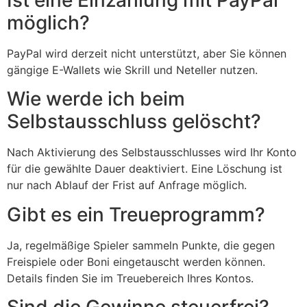
möglich?
PayPal wird derzeit nicht unterstützt, aber Sie können
gängige E-Wallets wie Skrill und Neteller nutzen.
Wie werde ich beim
Selbstausschluss gelöscht?
Nach Aktivierung des Selbstausschlusses wird Ihr Konto
für die gewählte Dauer deaktiviert. Eine Löschung ist
nur nach Ablauf der Frist auf Anfrage möglich.
Gibt es ein Treueprogramm?
Ja, regelmäßige Spieler sammeln Punkte, die gegen
Freispiele oder Boni eingetauscht werden können.
Details finden Sie im Treuebereich Ihres Kontos.