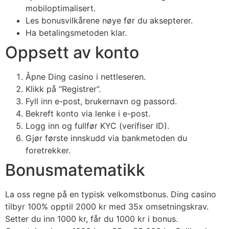
mobiloptimalisert.
Les bonusvilkårene nøye før du aksepterer.
Ha betalingsmetoden klar.
Oppsett av konto
Åpne Ding casino i nettleseren.
Klikk på “Registrer”.
Fyll inn e-post, brukernavn og passord.
Bekreft konto via lenke i e-post.
Logg inn og fullfør KYC (verifiser ID).
Gjør første innskudd via bankmetoden du
foretrekker.
Bonusmatematikk
La oss regne på en typisk velkomstbonus. Ding casino
tilbyr 100% opptil 2000 kr med 35x omsetningskrav.
Setter du inn 1000 kr, får du 1000 kr i bonus.