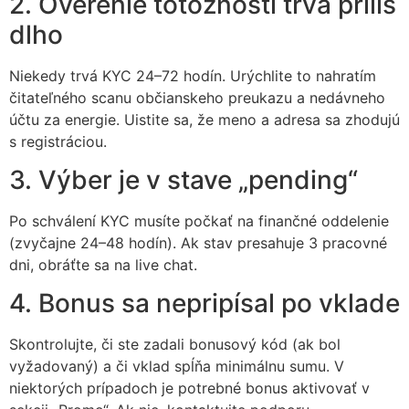
2. Overenie totožnosti trvá príliš
dlho
Niekedy trvá KYC 24–72 hodín. Urýchlite to nahratím
čitateľného scanu občianskeho preukazu a nedávneho
účtu za energie. Uistite sa, že meno a adresa sa zhodujú
s registráciou.
3. Výber je v stave „pending“
Po schválení KYC musíte počkať na finančné oddelenie
(zvyčajne 24–48 hodín). Ak stav presahuje 3 pracovné
dni, obráťte sa na live chat.
4. Bonus sa nepripísal po vklade
Skontrolujte, či ste zadali bonusový kód (ak bol
vyžadovaný) a či vklad spĺňa minimálnu sumu. V
niektorých prípadoch je potrebné bonus aktivovať v