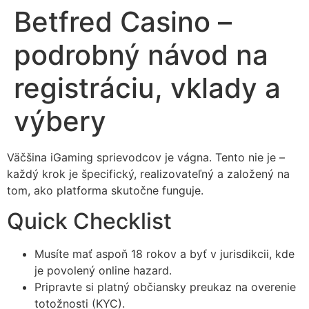
Betfred Casino –
Ir
para
podrobný návod na
o
conteúdo
registráciu, vklady a
výbery
Väčšina iGaming sprievodcov je vágna. Tento nie je –
každý krok je špecifický, realizovateľný a založený na
tom, ako platforma skutočne funguje.
Quick Checklist
Musíte mať aspoň 18 rokov a byť v jurisdikcii, kde
je povolený online hazard.
Pripravte si platný občiansky preukaz na overenie
totožnosti (KYC).