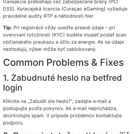
transakcie prebiehajú cez zabezpečené brány (PCI
DSS). Kuracajská licencia (Curaçao eGaming) vyžaduje
pravidelné audity RTP a náhodnosti hier.
Tip:
Pri registrácii vždy uveďte presné údaje – pri
overovaní totožnosti (KYC) budete musieť poslať scan
občianskeho preukazu a účtu za energie. Ak sa údaje
nezhodujú, výber môže byť zablokovaný.
Common Problems & Fixes
1. Zabudnuté heslo na betfred
login
Kliknite na „Zabudli ste heslo?“, zadajte e‑mail a
postupujte podľa pokynov. Ak e‑mail neprichádza,
skontrolujte spam. V prípade problémov kontaktujte
podporu.