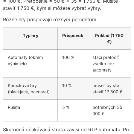
= 100 €. Pretočenie = 50 € × 35 = 1 750 €. Musíte
staviť 1 750 €, kým si môžete vybrať výhry.
Rôzne hry prispievajú rôznym percentom:
Typ hry
Príspevok
Príklad (1 750
€)
Automaty (okrem
100 %
stačí pretočiť
výnimiek)
všetko cez
automaty
Kartičkové hry
10 %
museli by ste
(blackjack, baccarat)
staviť 17 500 €
Ruleta
5 %
potrebných 35
000 €
Skutočná očakávaná strata závisí od RTP automatu. Pri